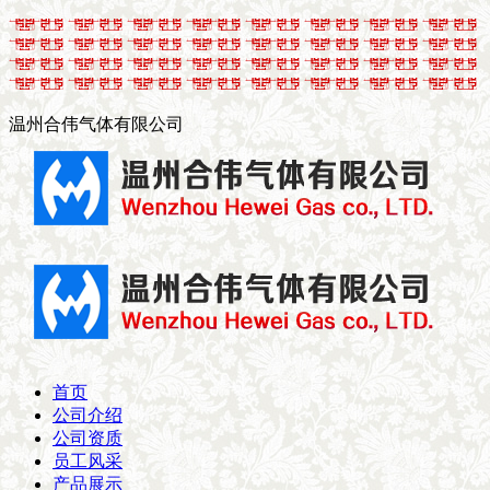
温州合伟气体有限公司
首页
公司介绍
公司资质
员工风采
产品展示