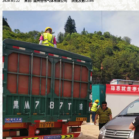
2020-05-22
来自:
温州合伟气体有限公司
浏览次数:2104