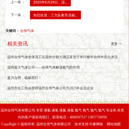
上一条 ：
2020年6月29日，温...
下一条 ：
热烈欢迎：三大队教导员杨...
关键词：
合伟气体
相关资讯
更多>>
温州合伟气体全体员工在温州今朝大酒店富贵厅举行猴年合伟年庆分岁活动。
温州最大气体公司——合伟气体解读氮气的作用
凝力合伟，砥砺前行！
温州市化工协会授牌温州合伟气体公司为2025年会员企业
温州合伟气体有限公司,专营 液氨 液氧 液氮 液氩 氨气 氧气 氮气 氩气 等业务,有意
向的客户请咨询我们，联系电话：4000507517 13857756956
CopyRight © 版权所有:
温州合伟气体有限公司
技术支持:
中豪网络
网站地图