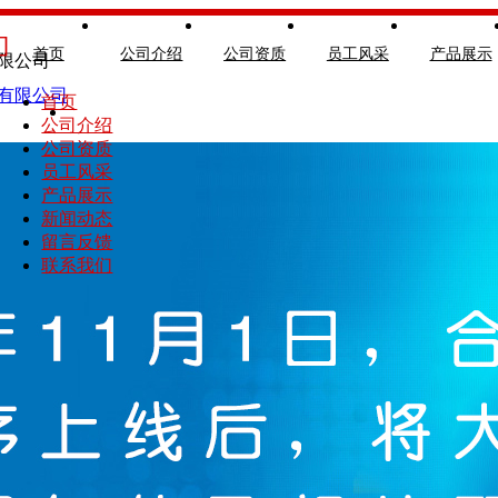
首页
公司介绍
公司资质
员工风采
产品展示
限公司
首页
公司介绍
公司资质
员工风采
产品展示
新闻动态
留言反馈
联系我们