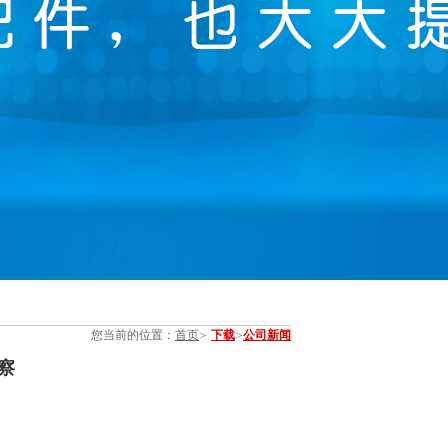
您当前的位置：
首页
>
下载
>
公司新闻
察