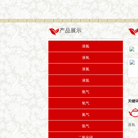
产品展示
液氨
液氧
液氮
液氩
氨气
关键
氧气
氮气
液氧
氩气
二氧化碳