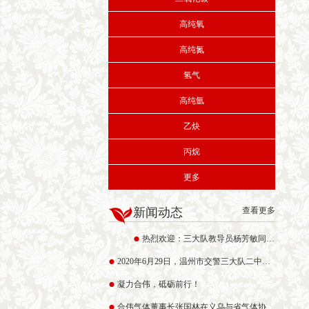
高纯氧
高纯氮
氢气
高纯氩
乙炔
丙烷
更多
新闻动态
查看更多
热烈欢迎：三大队教导员杨芳敏同志和三大队二中队梅队等其他领导来我公司检查车辆安全生产工作
2020年6月29日，温州市交警三大队二中队领导莅临温州合伟气体公司指导工作
凝力合伟，砥砺前行！
合伟气体董事长张国林在义乌与省气体协会副会长、台州市气体协会会长、临海海天气体公司董事长陈崇文商讨未来中国工业气体如何借力互联网平台开展气体安全运行和供给侧事宜。