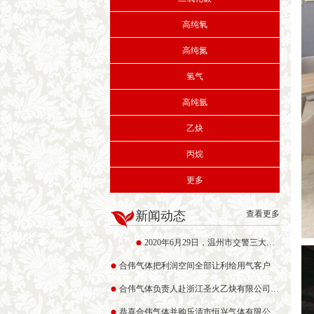
高纯氧
高纯氮
氢气
高纯氩
乙炔
丙烷
更多
新闻动态
查看更多
2020年6月29日，温州市交警三大队二中队领导莅临温州合伟气体公司指导工作
合伟气体把利润空间全部让利给用气客户
合伟气体负责人赴浙江圣火乙炔有限公司调研考察！
恭喜合伟气体并购乐清市恒兴气体有限公司部分股份