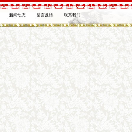
新闻动态
留言反馈
联系我们