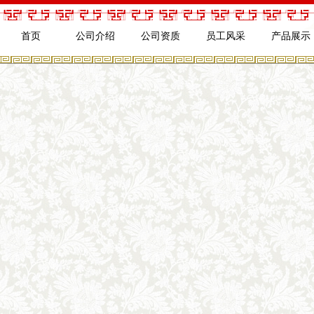
首页
公司介绍
公司资质
员工风采
产品展示