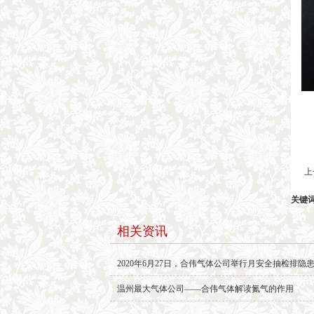
上
关键
相关资讯
2020年6月27日，合伟气体公司举行月安全抽检排隐
温州最大气体公司——合伟气体解读氮气的作用